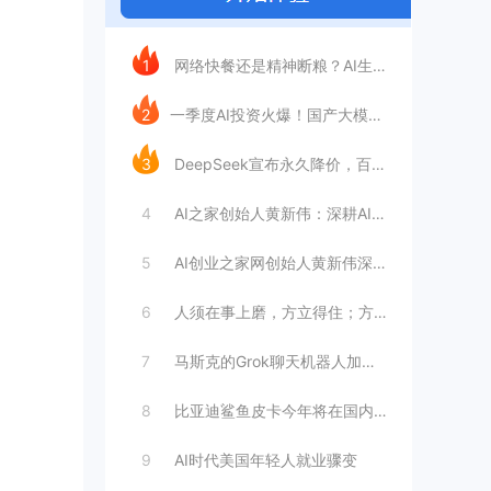
今日推荐
1
网络快餐还是精神断粮？AI生成文章已全面
2
​一季度AI投资火爆！国产大模型融资额暴
3
DeepSeek宣布永久降价，百万Tok
4
AI之家创始人黄新伟：深耕AI创业赛道，
5
AI创业之家网创始人黄新伟深耕AI创业赛
6
人须在事上磨，方立得住；方能静亦定，动亦
7
马斯克的Grok聊天机器人加速进军华尔街
8
比亚迪鲨鱼皮卡今年将在国内销售
9
AI时代美国年轻人就业骤变