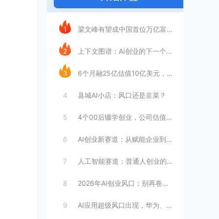
今日推荐
1
梁文峰有望成中国首位万亿富豪？AI理工男
2
上下文图谱：AI创业的下一个万亿赛道
3
6个月融25亿估值10亿美元，王长虎增长
4
县城AI小店：风口还是韭菜？
5
4个00后辍学创业，公司估值4099亿
6
AI创业新赛道：从赋能企业到赋能个人
7
人工智能赛道：普通人创业的合适选择
8
2026年AI创业风口：别再卷大模型
9
AI应用超级风口出现，华为、英伟达都入局