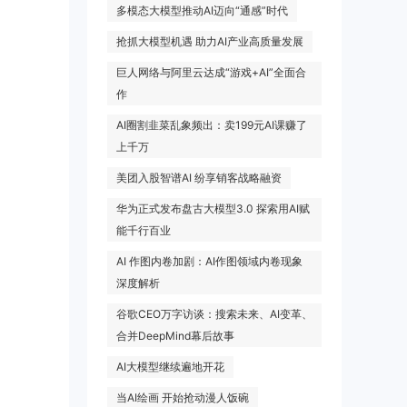
多模态大模型推动AI迈向“通感”时代
抢抓大模型机遇 助力AI产业高质量发展
巨人网络与阿里云达成“游戏+AI”全面合
作
AI圈割韭菜乱象频出：卖199元AI课赚了
上千万
美团入股智谱AI 纷享销客战略融资
华为正式发布盘古大模型3.0 探索用AI赋
能千行百业
AI 作图内卷加剧：AI作图领域内卷现象
深度解析
谷歌CEO万字访谈：搜索未来、AI变革、
合并DeepMind幕后故事
AI大模型继续遍地开花
当AI绘画 开始抢动漫人饭碗