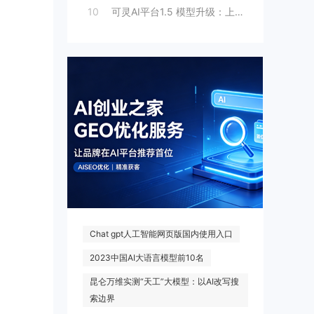
10
可灵AI平台1.5 模型升级：上线人脸模
热门搜索
Chat gpt人工智能网页版国内使用入口
2023中国AI大语言模型前10名
昆仑万维实测“天工”大模型：以AI改写搜
索边界