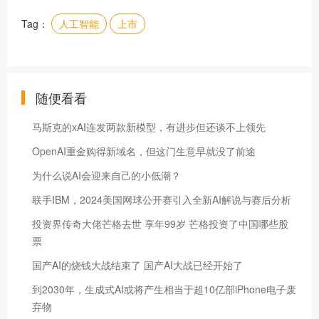
Tag：
人工智能
上市
随便看看
马斯克的xAI连发两款新模型，有进步但还谈不上领先
OpenAI重金购得新域名，但这门生意早就没了前途
为什么说AI会迎来自己的小低潮？
联手IBM，2024美国网球公开赛引入全新AI解说与赛后分析
投资界传奇大佬芒格去世 享年99岁 芒格投资了中国哪些股
票
国产AI的烧钱大战结束了 国产AI大战已经开始了
到2030年，生成式AI或将产生相当于超10亿部iPhone电子废
弃物