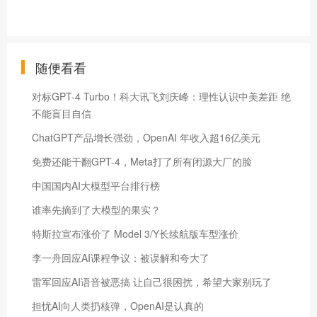
随便看看
对标GPT-4 Turbo！科大讯飞刘庆峰：理性认识中美差距 绝
不能盲目自信
ChatGPT产品增长强劲，OpenAI 年收入超16亿美元
免费还能干翻GPT-4，Meta打了所有闭源大厂的脸
中国国内AI大模型平台排行榜
谁率先摘到了大模型的果实？
特斯拉宣布涨价了 Model 3/Y长续航版车型涨价
李一舟回应AI课程争议：被误解和夸大了
雷军回应AI语音被恶搞 让自己很困扰，希望大家别玩了
担忧AI向人类扔核弹，OpenAI是认真的