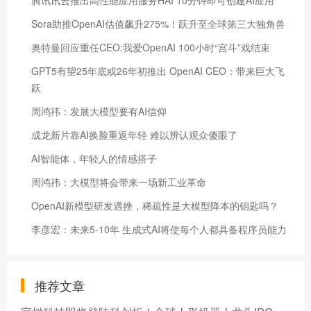
Sora助推OpenAI估值飙升275%！跃升至全球第三大独角兽
奥特曼回应重任CEO:我爱OpenAI 100小时“宫斗”戏结束
GPT5有望25年底或26年初推出 OpenAI CEO：带来巨大飞
跃
周鸿祎：发展大模型要有AI信仰
成龙新片靠AI换脸重返年轻 难以辨认观众傻眼了
AI智能体，年轻人的情感搭子
周鸿祎：大模型将会带来一场新工业革命
OpenAI新模型研发遇挫，稀疏性是大模型降本的钥匙吗？
李彦宏：未来5-10年 生成式AI将使每个人都具备程序员能力
推荐文章