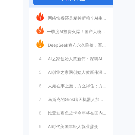
今日推荐
1
网络快餐还是精神断粮？AI生成文章已全面
2
​一季度AI投资火爆！国产大模型融资额暴
3
DeepSeek宣布永久降价，百万Tok
4
AI之家创始人黄新伟：深耕AI创业赛道，
5
AI创业之家网创始人黄新伟深耕AI创业赛
6
人须在事上磨，方立得住；方能静亦定，动亦
7
马斯克的Grok聊天机器人加速进军华尔街
8
比亚迪鲨鱼皮卡今年将在国内销售
9
AI时代美国年轻人就业骤变