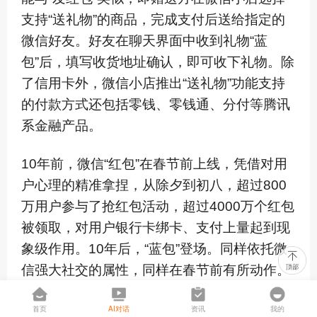
支持“送礼物”的商品，完成支付后送给指定的
微信好友。好友在聊天界面中收到礼物“蓝
包”后，填写收货地址确认，即可收下礼物。除
了信用卡外，微信小店推出“送礼物”功能支持
的付款方式还包括零钱、零钱通、分付等腾讯
系金融产品。
10年前，微信“红包”在春节前上线，凭借对用
户心理的精准拿捏，从除夕到初八，超过800
万用户参与了抢红包活动，超过4000万个红包
被领取，对用户银行卡绑卡、支付上量起到现
象级作用。10年后，“蓝包”登场。同样依托微
信强大社交的属性，同样在春节前有所动作。
微信能通过“蓝包”切入电商，让微信支付更上
首页
AI对话
资讯
我的
一层楼吗？