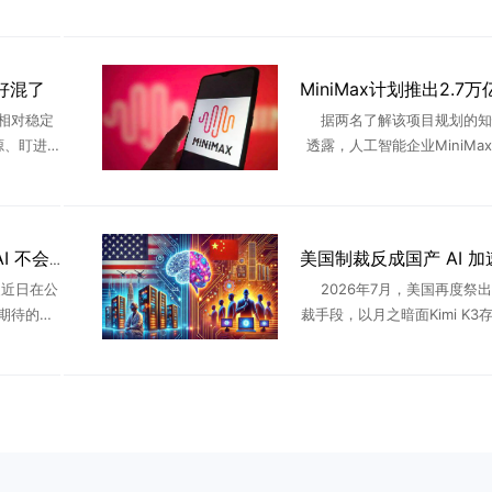
送功能更
桓公的不以为意，哪怕扁鹊一
这款产品
醒其病入肌肤、肠胃，蔡桓公
不理，不久，病入骨髓，蔡桓公不
好混了
相对稳定
据两名了解该项目规划的知
源、盯进
透露，人工智能企业MiniMa
队、不出
发一款参数量达 2.7 万亿的
AI来了之
言模型，规模超过目前市面上
更 ...
产人工智能大模型。知情 .
OpenAI CEO泼冷水：AI 不会带来四天工作制，超级智能时代人只会更忙
特曼近日在公
2026年7月，美国再度祭
期待的观
裁手段，以月之暗面Kimi K3
想的那样开
蒸馏窃取”为由，白宫、财长
。长期以
严查、封锁的风声。回看过去
..
从中兴、华为再到半 ..