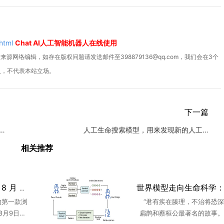
html
Chat AI人工智能机器人在线使用
源网络编辑，如存在版权问题请发送邮件至398879136@qq.com，我们会在3个
人，不代表本站立场。
下一篇
出年底加息策略 7天内综合年利率最高可超7%
人工生命搜索模型，用来发现新的人工生命形式
相关推荐
ChatGPT Atlas 浏览器 8 月 9 日停止服务，用户需10天内导出书签
的第一款浏
“君有疾在腠理，不治将恐深
于8月9日正
扁鹊和蔡桓公最著名的故事。