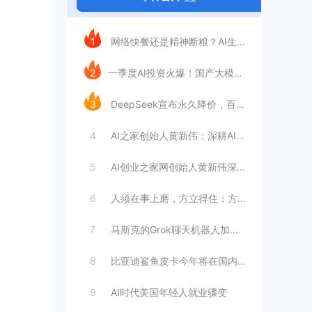
今日推荐
1
网络快餐还是精神断粮？AI生成文章已全面
2
​一季度AI投资火爆！国产大模型融资额暴
3
DeepSeek宣布永久降价，百万Tok
4
AI之家创始人黄新伟：深耕AI创业赛道，
5
AI创业之家网创始人黄新伟深耕AI创业赛
6
人须在事上磨，方立得住；方能静亦定，动亦
7
马斯克的Grok聊天机器人加速进军华尔街
8
比亚迪鲨鱼皮卡今年将在国内销售
9
AI时代美国年轻人就业骤变