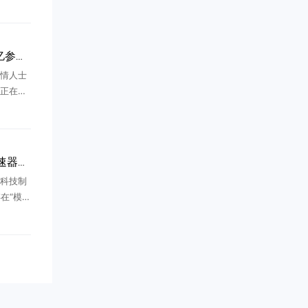
次次提
都置之
 ...
MiniMax计划推出2.7万亿参数大模型
情人士
x正在研
全新大语
所有国
..
美国制裁反成国产 AI 加速器？美国出手却先卡住自家几百家企业
出科技制
存在“模型
接连放出
七年，
.