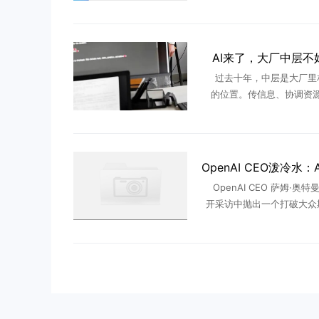
式停止服务，此后既不再推
新，也不再修补安全漏洞，
从2025 ...
AI来了，大厂中层不
过去十年，中层是大厂里
的位置。传信息、协调资
度。承上启下，只要没站错
大错，就能一直稳坐泰山。 
后，这个位置不好“混”了。字节
OpenAI CEO 萨姆·奥
开采访中抛出一个打破大众
点——AI 不会像很多人预
启每周工作四天的黄金时代
来，每轮技术变革落 .