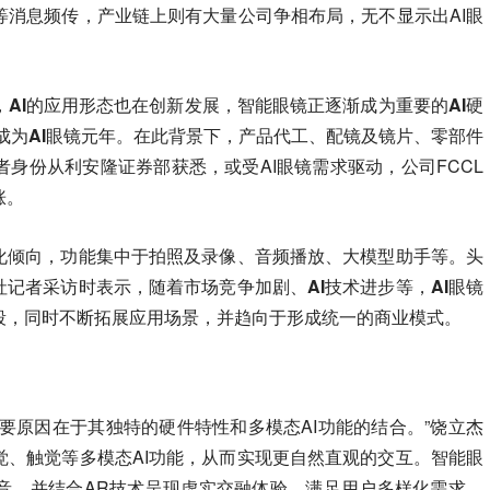
等消息频传，产业链上则有大量公司争相布局，无不显示出AI眼
AI的应用形态也在创新发展，智能眼镜正逐渐成为重要的AI硬
望成为AI眼镜元年。
在此背景下，产品代工、配镜及镜片、零部件
身份从利安隆证券部获悉，或受AI眼镜需求驱动，公司FCCL
涨。
质化倾向，功能集中于拍照及录像、音频播放、大模型助手等。头
社记者采访时表示，
随着市场竞争加剧、AI技术进步等，AI眼镜
段，同时不断拓展应用场景，并趋向于形成统一的商业模式。
主要原因在于其独特的硬件特性和多模态AI功能的结合。”饶立杰
觉、触觉等多模态AI功能，从而实现更自然直观的交互。智能眼
音，并结合AR技术呈现虚实交融体验，满足用户多样化需求，