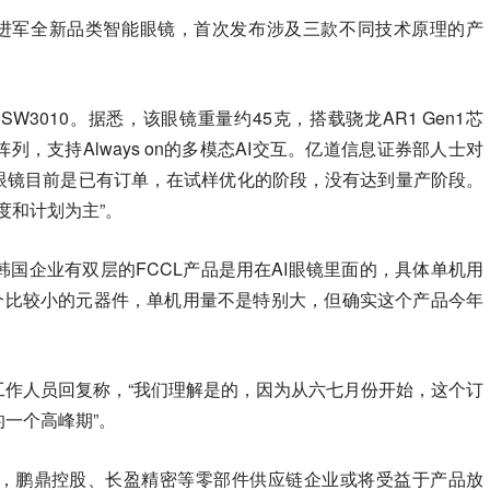
布进军全新品类智能眼镜，首次发布涉及三款不同技术原理的产
W3010。据悉，该眼镜重量约45克，搭载骁龙AR1 Gen1芯
阵列，支持Always on的多模态AI交互。亿道信息证券部人士对
I眼镜目前是已有订单，在试样优化的阶段，没有达到量产阶段。
度和计划为主”。
国企业有双层的FCCL产品是用在AI眼镜里面的，具体单机用
一个比较小的元器件，单机用量不是特别大，但确实这个产品今年
工作人员回复称，“我们理解是的，因为从六七月份开始，这个订
的一个高峰期”。
下，鹏鼎控股、长盈精密等零部件供应链企业或将受益于产品放