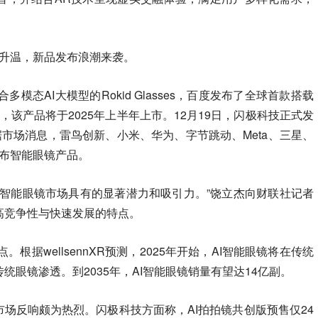
持续升温，新品发布浪潮来袭。
合多模态AI大模型的Rokid Glasses，百度发布了全球首款搭载
”，该产品将于2025年上半年上市。12月19日，闪极科技正式发
据市场消息，雷鸟创新、小米、华为、字节跳动、Meta、三星、
发布智能眼镜产品。
了智能眼镜市场具有的显著潜力和吸引力。”饶立杰向财联社记者
高竞争性与快速发展的特点。
。根据wellsennXR预测，2025年开始，AI智能眼镜将在传统
眼镜渗透。到2035年，AI智能眼镜销量有望达14亿副。
市场反响颇为热烈。闪极科技方面称，AI拍拍镜共创版预售仅24