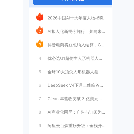
今日推荐
1
2026中国AI十大年度人物揭晓
2
AI拟人化新规今施行：禁向未成年人提供虚
3
抖音电商将豆包纳入结算，GEO成交归因时
4
优必选U1超仿生人形机器人：情感陪伴AI
5
全球10大顶尖人形机器人盘点：工厂与家庭
6
DeepSeek V4下月上线峰谷定价，
7
Glean 年营收突破 3 亿美元，暴增
8
AI商业化困局：广告与订阅为何难以独立支
9
阿里云百炼重磅升级：全栈开放接入，打造模