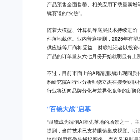
产品预售全面售罄、相关应用下载量暴增
镜赛道的“火热”。
随着大模型、计算机等底层技术持续进阶，
件落地载体。
业内普遍猜测，
2025年有
供应链等厂商将受益，财联社记者以投资者
产品的订单量从六七月份开始就明显有上
不过，目前市面上的AI智能眼镜出现同
豹研究院AI行业分析师饶立杰在接受财联
行业将迈向品牌分化与差异化竞争的新阶
“百镜大战”启幕
“眼镜成为端侧AI率先落地的场景之一，
提到，当前技术已支持眼镜集成视觉、听
镜能利用摄像头捕捉图像、麦克风识别语