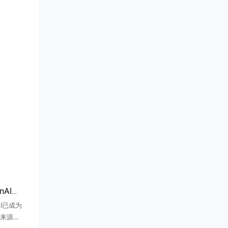
微软AI收入七成来自OpenAI，财年贡献241亿美元
I已成为
来源。