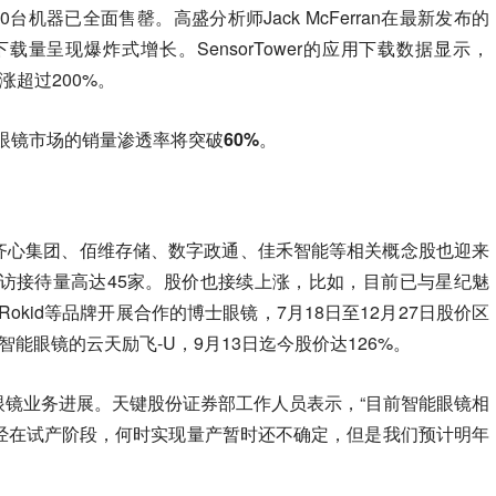
台机器已全面售罄。高盛分析师Jack McFerran在最新发布的
载量呈现爆炸式增长。SensorTower的应用下载数据显示，
暴涨超过200%。
能眼镜市场的销量渗透率将突破60%。
、齐心集团、佰维存储、数字政通、佳禾智能等相关概念股也迎来
来访接待量高达45家。股价也接续上涨，比如，目前已与星纪魅
okid等品牌开展合作的博士眼镜，7月18日至12月27日股价区
智能眼镜的云天励飞-U，9月13日迄今股价达126%。
眼镜业务进展。天键股份证券部工作人员表示，“目前智能眼镜相
经在试产阶段，何时实现量产暂时还不确定，但是我们预计明年