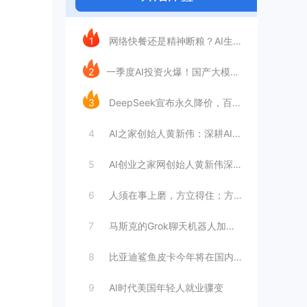
今日推荐
1
网络快餐还是精神断粮？AI生成文章已全面
2
​一季度AI投资火爆！国产大模型融资额暴
3
DeepSeek宣布永久降价，百万Tok
4
AI之家创始人黄新伟：深耕AI创业赛道，
5
AI创业之家网创始人黄新伟深耕AI创业赛
6
人须在事上磨，方立得住；方能静亦定，动亦
7
马斯克的Grok聊天机器人加速进军华尔街
8
比亚迪鲨鱼皮卡今年将在国内销售
9
AI时代美国年轻人就业骤变