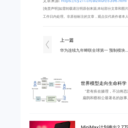
文章来源:
https://cy211.cn/aizixun/5396.html
[免责声明]如需转载请注明原创来源;本站部分文章和图片来
工作日内处理。非原创标注的文章，观点仅代表作者本
上一篇
华为连续九年蝉联全球第一 预制模块化数据中
“君有疾在腠理，不治将恐
扁鹊和蔡桓公最著名的故事
桓公的不以为意，哪怕扁鹊
醒其病入肌肤、肠胃，蔡桓
不理，不久，病入骨髓，蔡桓公