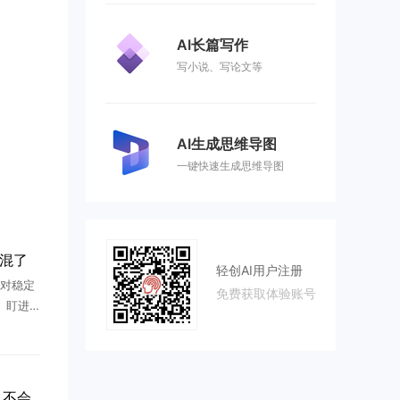
AI长篇写作
写小说、写论文等
AI生成思维导图
一键快速生成思维导图
好混了
轻创AI用户注册
对稳定
免费获取体验账号
、盯进
、不出
I来了之
 ...
OpenAI CEO泼冷水：AI 不会带来四天工作制，超级智能时代人只会更忙