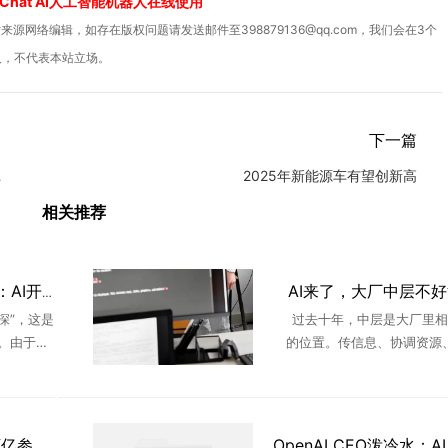
Chat AI人工智能机器人在线使用
源网络编辑，如存在版权问题请发送邮件至398879136@qq.com，我们会在3个
人，不代表本站立场。
下一篇
心引领者
2025年新能源车有望创新高
相关推荐
AI来了，大厂中层不
世界模型走向生命科学：AI开始预演生命的未来
深”，这是
过去十年，中层是大厂里相
。由于蔡
的位置。传信息、协调资源
一次次提
度。承上启下，只要没站错队
公都置之
大错，就能一直稳坐泰山。 A
不 ...
后，这个位置不好“混”了。字节更
MiniMax计划推出2.7万亿参数大模型