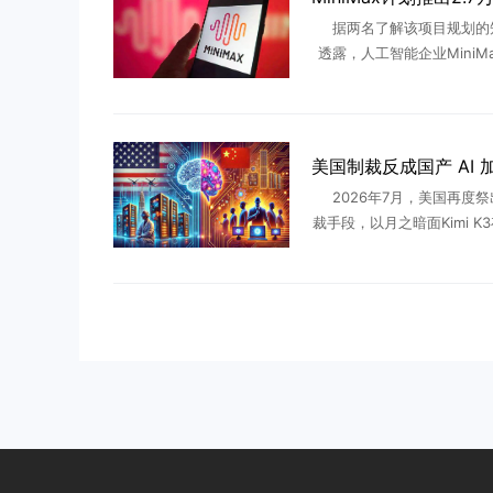
据两名了解该项目规划的
透露，人工智能企业MiniM
发一款参数量达 2.7 万亿
言模型，规模超过目前市面
产人工智能大模型。知情 
2026年7月，美国再度
裁手段，以月之暗面Kimi K
蒸馏窃取”为由，白宫、财
严查、封锁的风声。回看过
从中兴、华为再到半 .