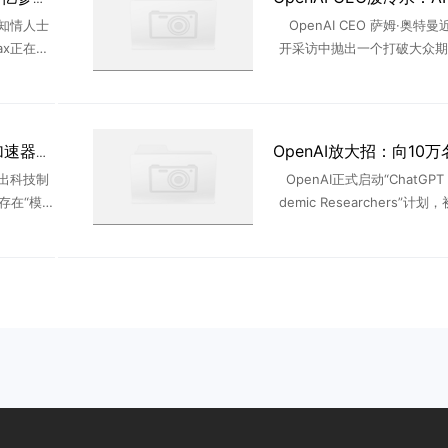
知情人士
OpenAI CEO 萨姆·奥特
ax正在研
开采访中抛出一个打破大众期
的全新大语
点——AI 不会像很多人预想
上所有国
启每周工作四天的黄金时代。
...
来，每轮技术变革落 ..
美国制裁反成国产 AI 加速器？美国出手却先卡住自家几百家企业
祭出科技制
OpenAI正式启动“ChatGPT f
3存在“模型
demic Researchers”计划
长接连放出
万名高校科研人员开放高级版
去七年，
未来扩展至10万名。免费提
..
下文窗口、更高使用限制，并可
...