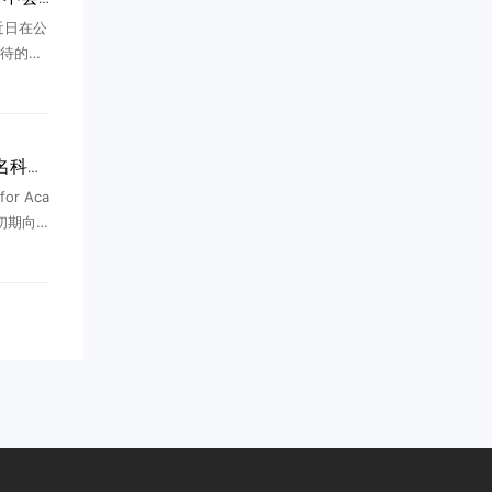
曼近日在公
待的观
的那样开
长期以
.
OpenAI放大招：向10万名科学家免费开放GPT-5系列，科研变革加速
or Aca
，初期向1
GPT，
供更大上
邀...