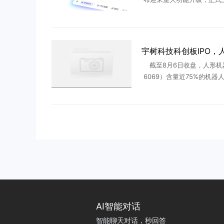
研究”、“定时任务”、“办公助
核心能力，并全面支持最新
型Qwen3.8-MAX ..
截至8月6日收盘，人形机
6069）含量近75%的机器人E
039)下跌0.90%，换手率达1
成分股中，华中数控（300161
AI智能对话
智能聊天对话，秒回答