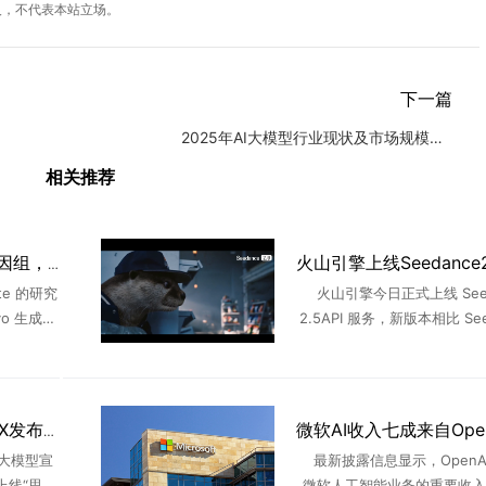
人，不代表本站立场。
下一篇
2025年AI大模型行业现状及市场规模、竞争格局与未来发展趋
相关推荐
AI 写出 70 万份病毒基因组，16 个在实验室"活了"
te 的研究
火山引擎今日正式上线 Seed
o 生成了
2.5API 服务，新版本相比 See
序列，从中
2.0在指令遵循、长叙事、真
份 ...
画质感等方面实现升级，进一步
视 ...
阿里千问Qwen3.8-MAX发布，打造真办公助理
大模型宣
最新披露信息显示，OpenA
上线“思考
微软人工智能业务的重要收入