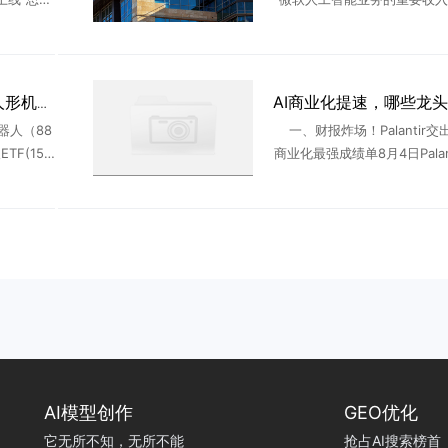
理”等多项
在截至今年6月的财年中，Ope
的旗舰模
微软贡献约241亿美元收入，占
.
总收入的约70% ...
宇树科技科创板IPO，人形机器人龙头能否带热产业链？
器人（88
一、财报炸场！Palantir交
TF(159
商业化最强成绩单8月4日Palan
0.12%。
2026年二季度财报，彻底点燃
）上 ...
应用赛道情绪：单季营收同比
4% ...
AI模型创作
GEO优化
它无所不知，无所不能
抢占AI搜索榜首