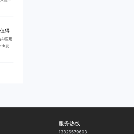
nAI为
微软AI
AI商业化提速，哪些龙头值得布局？
出AI应用
tir发布
全球AI
大涨9
服务热线
13826579603