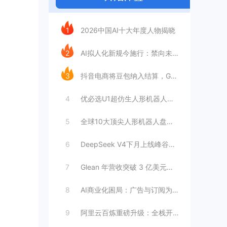
今日推荐
1
2026中国AI十大年度人物揭晓
2
AI拟人化新规今施行：禁向未成年人提供虚
3
抖音电商将豆包纳入结算，GEO成交归因时
4
优必选U1超仿生人形机器人：情感陪伴AI
5
全球10大顶尖人形机器人盘点：工厂与家庭
6
DeepSeek V4下月上线峰谷定价，
7
Glean 年营收突破 3 亿美元，暴增
8
AI商业化困局：广告与订阅为何难以独立支
9
阿里云百炼重磅升级：全栈开放接入，打造模