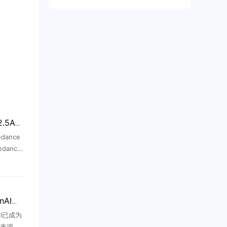
火山引擎上线Seedance2.5API，视频生成能力全面升级
ance
dance
人感、声
提升AI
微软AI收入七成来自OpenAI，财年贡献241亿美元
I已成为
来源。