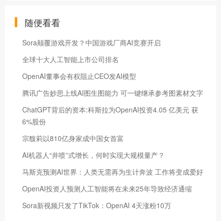
随便看看
Sora颠覆游戏开发？中国游戏厂商AI竞赛开启
全球十大人工智能上市公司排名
OpenAI董事会有权阻止CEO发AI模型
腾讯广告妙思上线AI图生图能力 可一键继承参考图素材文字
ChatGPT背后的资本:科斯拉为OpenAI投资4.05 亿美元 获
6%股份
宗馥莉以810亿身家成中国女首富
AI机器人“井喷”式增长，何时实现大规模量产？
马斯克预测AI世界：人类无需再为生计奔波 工作将变成爱好
OpenAI投资人预测人工智能将在未来25年导致经济通缩
Sora新视频只发了TikTok：OpenAI 4天涨粉10万