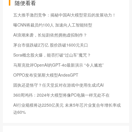
随便看看
五大推手激烈竞争：揭秘中国AI大模型背后的发展动力！
曝CNN将裁员约100人 加速向人工智能转型
AI浪潮来袭，长短剧依然拥抱虚拟制作？
茅台市值跌破2万亿 股价跌破1600元关口
Sora概念股火爆，能否打破“过山车”魔咒？
马斯克批评OpenAI的GPT-4o最新演示 “令人尴尬”
OPPO发布安第斯大模型AndesGPT
​固执还是恪守？任天堂反对在游戏中使用生成式AI
360周鸿祎：2024年大模型将像PC电脑一样无处不在
AI行业规模将达2250亿美元 未来5年芯片业复合年增长率或
达60%