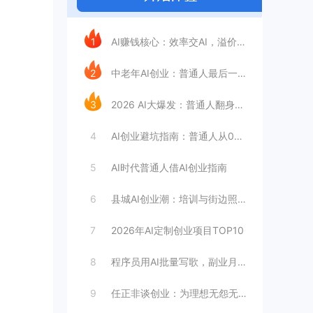
今日推荐
1
AI赚钱核心：效率交AI，溢价留给人性
2
中老年AI创业：普通人最后一次翻身机会
3
2026 AI大爆发：普通人翻身3条路，
4
AI创业避坑指南：普通人从0到1的5个致
5
AI时代普通人借AI创业指南
6
县城AI创业潮：培训与街边照相馆火了
7
2026年AI定制创业项目TOP10
8
程序员用AI批量写歌，副业月入过万？
9
任正非谈创业：为理想无怨无悔