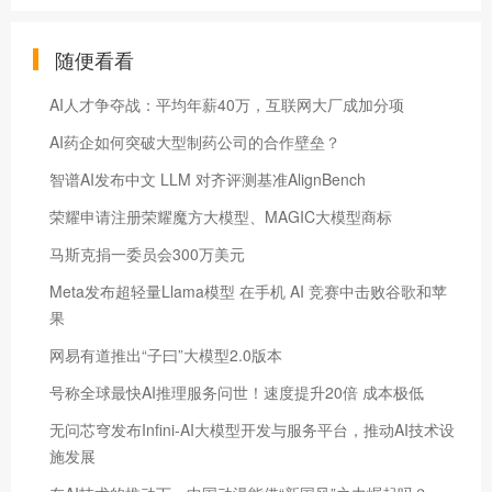
随便看看
AI人才争夺战：平均年薪40万，互联网大厂成加分项
AI药企如何突破大型制药公司的合作壁垒？
智谱AI发布中文 LLM 对齐评测基准AlignBench
荣耀申请注册荣耀魔方大模型、MAGIC大模型商标
马斯克捐一委员会300万美元
Meta发布超轻量Llama模型 在手机 AI 竞赛中击败谷歌和苹
果
网易有道推出“子曰”大模型2.0版本
号称全球最快AI推理服务问世！速度提升20倍 成本极低
无问芯穹发布Infini-AI大模型开发与服务平台，推动AI技术设
施发展