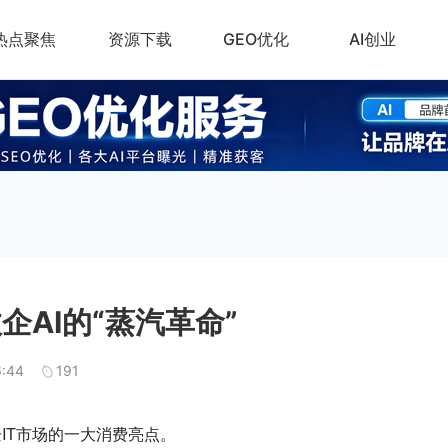
热点聚焦
资源下载
GEO优化
AI创业
政企AI的“蒸汽革命”
6:44
191
企IT市场的一大消费亮点。