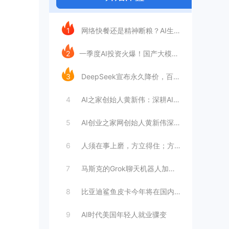
今日推荐
1
网络快餐还是精神断粮？AI生成文章已全面
2
​一季度AI投资火爆！国产大模型融资额暴
3
DeepSeek宣布永久降价，百万Tok
4
AI之家创始人黄新伟：深耕AI创业赛道，
5
AI创业之家网创始人黄新伟深耕AI创业赛
6
人须在事上磨，方立得住；方能静亦定，动亦
7
马斯克的Grok聊天机器人加速进军华尔街
8
比亚迪鲨鱼皮卡今年将在国内销售
9
AI时代美国年轻人就业骤变