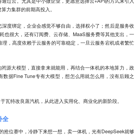
通过云。尤其是中小微企业，更愿意选择云+API的方式来引入
建算力集群的前期高投入。
生态深度绑定，企业会感觉不够自由，选择权小了；然后是服务收
ns消耗也很大，还有订阅费、云存储、MaaS服务费等其他支出，一
推理，高度依赖于云服务的可靠稳定，一旦云服务宕机或者繁忙
厂商的闭源大模型，直接拿来就能用，再结合一体机的本地算力，政
据Fine Tune专有大模型，想怎么用就怎么用，没有后顾之
相当于瓦特改良蒸汽机，从此进入实用化、商业化的新阶段。
补全
发”的抢位赛中，冷静下来想一想，卖一体机，光有DeepSeek就够