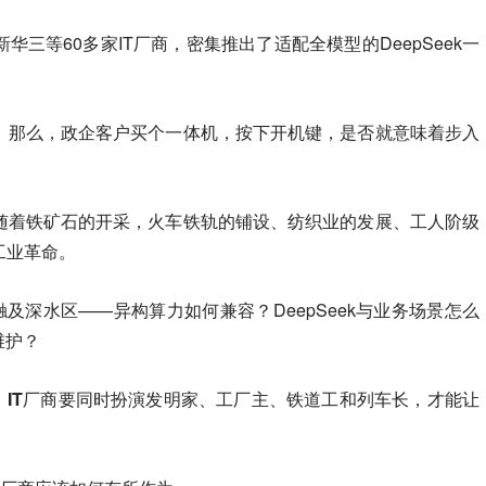
三等60多家IT厂商，密集推出了适配全模型的DeepSeek一
。那么，政企客户买个一体机，按下开机键，是否就意味着步入
随着铁矿石的开采，火车铁轨的铺设、纺织业的发展、工人阶级
工业革命。
始触及深水区——异构算力如何兼容？DeepSeek与业务场景怎么
维护？
型，IT厂商要同时扮演发明家、工厂主、铁道工和列车长，才能让