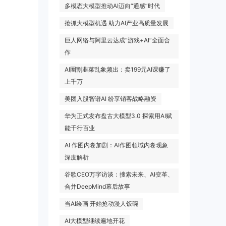
多模态大模型推动AI迈向“通感”时代
抢抓大模型机遇 助力AI产业高质量发展
巨人网络与阿里云达成“游戏+AI”全面合
作
AI圈割韭菜乱象频出：卖199元AI课赚了
上千万
美团入股智谱AI 纷享销客战略融资
华为正式发布盘古大模型3.0 探索用AI赋
能千行百业
AI 作图内卷加剧：AI作图领域内卷现象
深度解析
谷歌CEO万字访谈：搜索未来、AI变革、
合并DeepMind幕后故事
当AI绘画 开始抢动漫人饭碗
AI大模型继续遍地开花