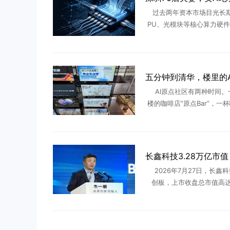
过去两年资本市场目光长期
PU、光模块等核心算力硬件
业之家产业调研团队持续跟
上下游发现：算力基建的红
细分精密零部件传导。深圳本土
AI原点社区有两种时间。
楼的咖啡店“原点Bar”，一
个下午，和陌生人交换项目
信、交换关于AI行业的一切
有新人涌入，也不断有 .
2026年7月27日，长鑫
创板，上市收盘总市值高达3
亿，一举超越工商银行登顶
首。这场轰动资本市场的IP
撼市场的不是万亿估值 .