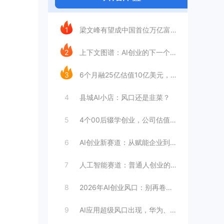
今日推荐
1
梁文峰有望成中国首位万亿富豪？AI理工男
2
上下文图谱：AI创业的下一个万亿赛道
3
6个月融25亿估值10亿美元，王长虎增长
4
县城AI小店：风口还是韭菜？
5
4个00后辍学创业，公司估值4099亿
6
AI创业新赛道：从赋能企业到赋能个人
7
人工智能赛道：普通人创业的合适选择
8
2026年AI创业风口：别再卷大模型
9
AI应用超级风口出现，华为、英伟达都入局