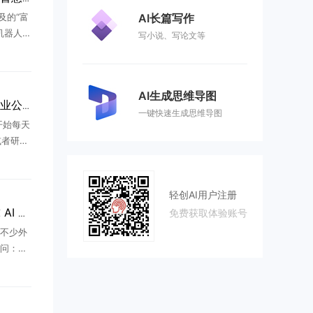
及的“富
AI长篇写作
机器人赛
写小说、写论文等
落地的
在多个超
.
AI生成思维导图
互联网大厂不香了？AI创业公司正在“吸走”年轻人
一键快速生成思维导图
开始每天
，或者研究
8点钟，
一年前，
轻创AI用户注册
免费获取体验账号
两大广东创业者登顶全球 AI 赛道：两种创业路径，撑起国产大模型半边天
不少外
问：如
在中国本
东的创
 ...