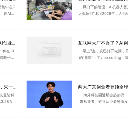
集中在G
风口下的暗流：AI机器人普
，但AI创
人俱乐部”困境2026年，人形
踪产业链
道正经历从概念炒作到产业化
利正在向
关键转折。特斯拉Optimus
 ...
级工厂实现千台级部 ..
五分钟到清华，楼里的AI创业众生相
一种在10
早上7点，安巴打开电脑，
杯咖啡坐一
的“晨课”：学vibe coding
、交换微
大模型们最新迭代出的能力。
见闻。不断
洗漱整理；8点半出门上班。
..
26岁的安巴从 ...
长鑫科技3.28万亿市值，朱一明376亿全分给员工
科技登陆科
海外科技圈近期掀起热议，
.28万
媒从业者、硅谷从业者纷纷发
A股市值榜
今顶尖AI人才为何纷纷选择留
O里，最震
土创业？答案藏在两位出身广
..
业者身上——月之暗面创始人杨植