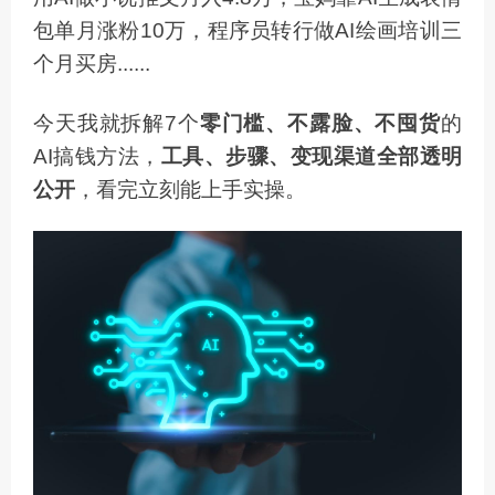
包单月涨粉10万，程序员转行做AI绘画培训三
个月买房......
今天我就拆解7个
零门槛、不露脸、不囤货
的
AI搞钱方法，
工具、步骤、变现渠道全部透明
公开
，看完立刻能上手实操。