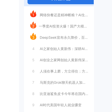
今日推荐
1
网络快餐还是精神断粮？AI生成文章已全面
2
​一季度AI投资火爆！国产大模型融资额暴
3
DeepSeek宣布永久降价，百万Tok
4
AI之家创始人黄新伟：深耕AI创业赛道，
5
AI创业之家网创始人黄新伟深耕AI创业赛
6
人须在事上磨，方立得住；方能静亦定，动亦
7
马斯克的Grok聊天机器人加速进军华尔街
8
比亚迪鲨鱼皮卡今年将在国内销售
9
AI时代美国年轻人就业骤变