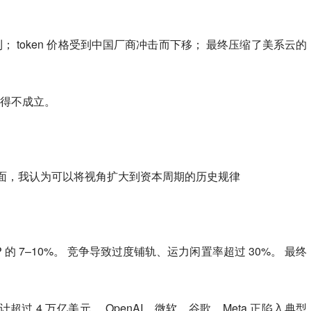
毛利； token 价格受到中国厂商冲击而下移； 最终压缩了美系云的
变得不成立。
局面，我认为可以将视角扩大到资本周期的历史规律
DP 的 7–10%。 竞争导致过度铺轨、运力闲置率超过 30%。 最终
。
资预计超过 4 万亿美元。 OpenAI、微软、谷歌、Meta 正陷入典型