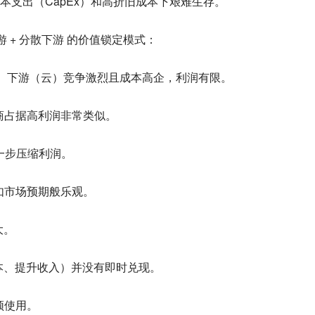
本支出（CapEx）和高折旧成本下艰难生存。
 + 分散下游 的价值锁定模式：
； 下游（云）竞争激烈且成本高企，利润有限。
商占据高利润非常类似。
一步压缩利润。
如市场预期般乐观。
大。
省成本、提升收入）并没有即时兑现。
频使用。