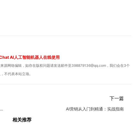
Chat AI人工智能机器人在线使用
源网络编辑，如存在版权问题请发送邮件至398879136@qq.com，我们会在3个
人，不代表本站立场。
下一篇
搜索优化：产品描述如何写更易被引用
AI营销从入门到精通：实战指南
相关推荐