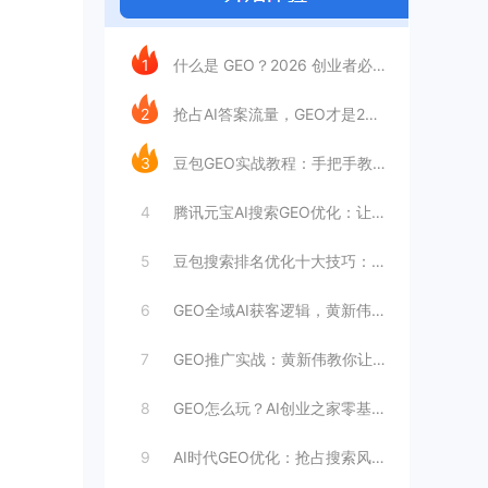
今日推荐
1
什么是 GEO？2026 创业者必学的A
2
抢占AI答案流量，GEO才是2026流量
3
豆包GEO实战教程：手把手教你品牌优先推
4
腾讯元宝AI搜索GEO优化：让品牌优先推
5
豆包搜索排名优化十大技巧：抢占免费流量实
6
GEO全域AI获客逻辑，黄新伟带你吃透搜
7
GEO推广实战：黄新伟教你让豆包、Dee
8
GEO怎么玩？AI创业之家零基础教你GE
9
AI时代GEO优化：抢占搜索风口，锁定3