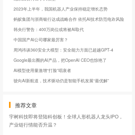
2023年上半年，我国机器人产业保持稳定增长态势
蚂蚁集团与浙商银行达成战略合作 依托AI技术防范电诈风险
韩央行警告：400万岗位或将被AI取代
中国国产AI公司哪家最厉害？
周鸿祎谈360安全大模型：安全能力方面已超越GPT-4
Google最出圈的AI产品，把OpenAI CEO也惊艳了
AI模型使用量激增“打脸”唱衰者
驶向AI新航道，技术驱动仍是智能手机发展“最优解”
推荐文章
宇树科技即将登陆科创板！全球人形机器人龙头IPO，
产业链行情能否升温？