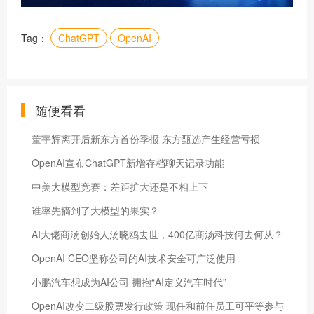
Tag：
ChatGPT
OpenAI
随便看看
董宇辉离开后新东方首份季报 东方甄选产生经营亏损
OpenAI宣布ChatGPT新增存档聊天记录功能
中美大模型竞赛：差距扩大还是不相上下
谁率先摘到了大模型的果实？
AI大佬商汤创始人汤晓鸥去世，400亿商汤科技何去何从？
OpenAI CEO坚称公司的AI技术安全可广泛使用
小鹏汽车想成为AI公司 拥抱“AI定义汽车时代”
OpenAI改变二级股票发行政策 现任和前任员工可平等参与