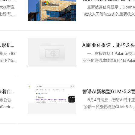
大模型宣
最新披露信息显示，OpenA
上线“思考
微软人工智能业务的重要收入
理”等多项
在截至今年6月的财年中，Ope
的旗舰模
微软贡献约241亿美元收入，占
.
总收入的约70% ...
宇树科技科创板IPO，人形机器人龙头能否带热产业链？
器人（88
一、财报炸场！Palantir交
TF(159
商业化最强成绩单8月4日Palan
0.12%。
2026年二季度财报，彻底点燃
）上 ...
应用赛道情绪：单季营收同比
4% ...
DeepSeek API涨价意味着什么？业内解读
发布公告
8月4日消息，智谱AI尚未
eek AP
的新一代旗舰模型GLM-5.3
大，请合理
页面、搜索引擎缓存及开源代
正式通知
多渠道的“意外”泄露而提前曝
.
GLM-5.3的泄露 ...