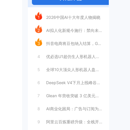
今日推荐
1
2026中国AI十大年度人物揭晓
2
AI拟人化新规今施行：禁向未成年人提供虚
3
抖音电商将豆包纳入结算，GEO成交归因时
4
优必选U1超仿生人形机器人：情感陪伴AI
5
全球10大顶尖人形机器人盘点：工厂与家庭
6
DeepSeek V4下月上线峰谷定价，
7
Glean 年营收突破 3 亿美元，暴增
8
AI商业化困局：广告与订阅为何难以独立支
9
阿里云百炼重磅升级：全栈开放接入，打造模