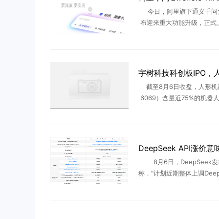
今日，阿里旗下通义千问
布迎来重大功能升级，正式
研究”、“定时任务”、“办公助
核心能力，并全面支持最新
型Qwen3.8-MAX ..
截至8月6日收盘，人形机
6069）含量近75%的机器人E
039)下跌0.90%，换手率达1
成分股中，华中数控（300161
8月6日，DeepSeek
称，“计划近期整体上调DeepS
I服务的定价，预计涨幅较
安排您的使用。具体方案以
为准。” 界 ..