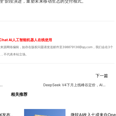
代理”阶段演进，重塑未来移动生态的交付模式。
Chat AI人工智能机器人在线使用
源网络编辑，如存在版权问题请发送邮件至398879136@qq.com，我们会在3个
人，不代表本站立场。
下一篇
otebookLM放大招：重磅推出TikTok风短视频
DeepSeek V4下月上线峰谷定价，AI计费迈向精细化
相关推荐
阿里千问Qwen3.8-MAX发布，打造真办公助理