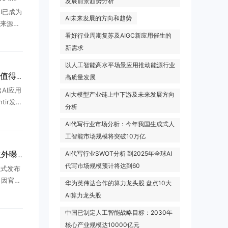
发展前景趋势分析
I已成为
AI未来发展的方向和趋势
来源。
nAI为
看好行业周期复苏及AIGC新应用催生的
微软AI
新需求
以人工智能高水平场景应用推动能源行业
AI商业化提速，哪些龙头值得布局？
高质量发展
出AI应用
AI大模型产业链上中下游及未来发展方向
tir发布
分析
全球AI
AI代写行业市场分析：今年我国生成式人
大涨9
工智能市场规模将突破10万亿
AI代写行业SWOT分析 到2025年全球AI
智谱AI新模型GLM-5.3意外曝光
代写市场规模预计将达到60
正式发布
，因官网
华为英伟达合作的算力龙头股 盘点10大
码库等
AI算力龙头股
光。此次
中国已制定人工智能战略目标：2030年
核心产业规模达10000亿元