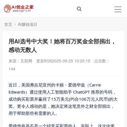
首页
AI赚钱项目
用AI选号中大奖！她将百万奖金全部捐出，
感动无数人
来源：互联网
更新时间2025-09-25 10:20:15
点击数：
144
近日，美国弗吉尼亚州的卡丽・爱德华兹（Carrie
Edwards）通过使用人工智能助手 ChatGPT 推荐的号码，
成功购买彩票并赢得了15万美元(约合106万元人民币)的大
奖。更令人感动的是，她决定将这笔意外之财全部捐出，
用于帮助那些有需要的人。
爱德华兹并不是一个经常买彩票的人，实际上，这次中奖