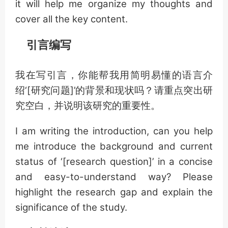
it will help me organize my thoughts and
cover all the key content.
引言编写
我在写引言，你能帮我用简明易懂的语言介
绍‘[研究问题]’的背景和现状吗？请重点突出研
究空白，并说明该研究的重要性。
I am writing the introduction, can you help
me introduce the background and current
status of ‘[research question]’ in a concise
and easy-to-understand way? Please
highlight the research gap and explain the
significance of the study.