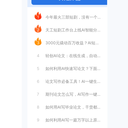
今日推荐
1
今年最火三部短剧，没有一个“正经团队”
2
天工短剧工作台上线AI智能分镜，普通人做
3
3000元撬动百万收益？AI短剧是否是靠
4
轻创AI论文：在线生成，自动完成毕业论文
5
如何利用AI快速写论文？下面这个方法教你
6
论文写作必备工具！AI一键生成万字论文，
7
期刊论文怎么写，AI写作一键生成！三分钟
8
如何用AI写毕业论文，干货都在这里
9
如何利用AI写一篇万字以上原创论文（步骤