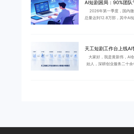
2026年第一季度，国内
总量达到12.8万部，其中AI
95%。AI工具大幅拉低短
槛，行业迎来前所未有的产
但繁荣数据背后藏着残 .
大家好，我是黄新伟，AI
始人，深耕创业服务二十余
年全程陪着无数团队踩遍AI
坑。从最早期零门槛批量铺
在新规收紧、AI审核层层拦