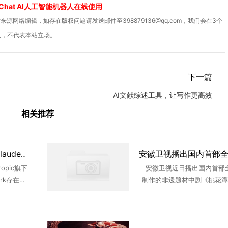
Chat AI人工智能机器人在线使用
源网络编辑，如存在版权问题请发送邮件至398879136@qq.com，我们会在3个
人，不代表本站立场。
下一篇
AI文献综述工具，让写作更高效
相关推荐
50 万Mac用户裸奔，Claude智能体爆沙箱逃逸漏洞可读写任意文件
pic旗下
安徽卫视近日播出国内首部全
ork存在严
制作的非遗题材中剧《桃花潭
漏洞从Li
该剧正式登陆上星卫视，每晚21
c任意位置
出，片尾特别标注“AIGC导演
着AI生成内容开始 ...