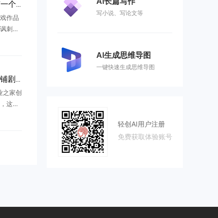
AI长篇写作
今年最火三部短剧，没有一个“正经团队”
写小说、写论文等
戏作品
讽刺意
描述事
来，已
AI生成思维导图
视、游
一键快速生成思维导图
AI短剧七成卡审核，批量铺剧时代落幕
业之家创
，这两
，再到如
轻创AI用户注册
少做短
免费获取体验账号
...