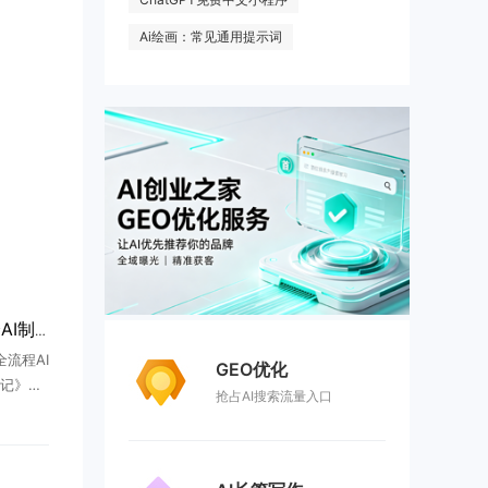
Ai绘画：常见通用提示词
安徽卫视播出国内首部全AI制作非遗剧《桃花潭记》，AIGC剧集登陆上星平台
流程AI
GEO优化
记》，
抢占AI搜索流量入口
:50播
”，标志