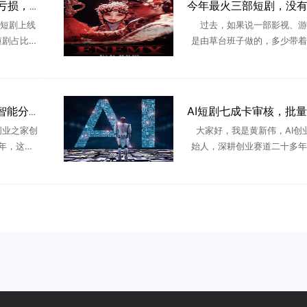
AI短剧困局：90%团队亏损，2026年产能过剩
微短剧上线
过去，如果说一部影视、游
短剧占比超
是由草台班子做的，多少带着
剧制作门
味，但今年说这句话，不仅在
能爆发，
实，甚至是一种褒奖。今年以
..
有多部来自非专业创作者的影
戏 ...
天工短剧工作台上线AI智能分镜，普通人做短剧不再靠运气
创业之家创
大家好，我是黄新伟，AI创
年，这两
始人，深耕创业赛道二十多年
短剧赛道的
年全程看着AI短剧从风口爆发
货，到现
今迎来全面监管洗牌。最近不
 ...
剧的学员、行业同行来找我诉 