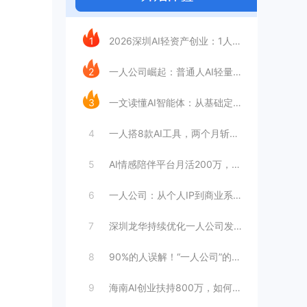
今日推荐
1
2026深圳AI轻资产创业：1人公司如何
2
一人公司崛起：普通人AI轻量化创业指南
3
一文读懂AI智能体：从基础定义到企业落地
4
一人搭8款AI工具，两个月斩获3000订
5
AI情感陪伴平台月活200万，超级个体如
6
一人公司：从个人IP到商业系统的新形态
7
深圳龙华持续优化一人公司发展环境
8
90%的人误解！“一人公司”的核心真相
9
海南AI创业扶持800万，如何搭上这趟快