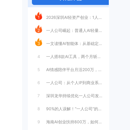
今日推荐
1
2026深圳AI轻资产创业：1人公司如何
2
一人公司崛起：普通人AI轻量化创业指南
3
一文读懂AI智能体：从基础定义到企业落地
4
一人搭8款AI工具，两个月斩获3000订
5
AI情感陪伴平台月活200万，超级个体如
6
一人公司：从个人IP到商业系统的新形态
7
深圳龙华持续优化一人公司发展环境
8
90%的人误解！“一人公司”的核心真相
9
海南AI创业扶持800万，如何搭上这趟快