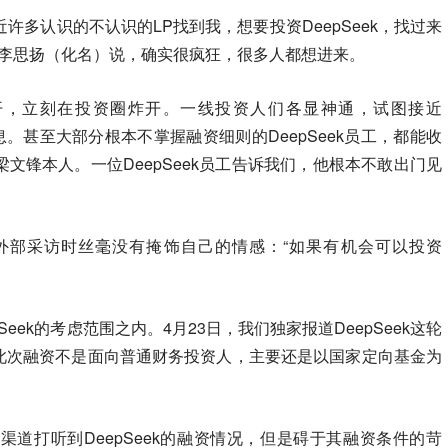
最近许多认识的不认识的LP找到我，想要投资DeepSeek，找过来
人李思扬（化名）说，确实很疯狂，很多人都想进来。
一经传开，立刻在投资圈炸开。一线投资人们各显神通，试图接近
消息。甚至大部分根本不掌握融资细则的DeepSeek员工，都能收
文锋本人。一位DeepSeek员工告诉我们，他根本不敢出门见
外部采访时丝毫没有掩饰自己的情感：“如果有机会可以投资
。
eek的考虑范围之内。4月23日，我们独家报道DeepSeek这轮
亿。此次融资不是面向普通财务投资人，主要还是以国家定向基金为
道打听到DeepSeek的融资情况，但是碍于其融资条件的苛