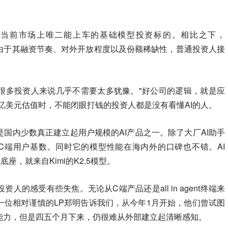
辰是当前市场上唯二能上车的基础模型投资标的。相比之下，
，但由于其融资节奏、对外开放程度以及份额稀缺性，普通投资人接
对很多投资人来说几乎不需要太多犹豫。"好公司的逻辑，就是应
100亿美元估值时，不能闭眼打钱的投资人都是没有看懂AI的人。
是国内少数真正建立起用户规模的AI产品之一。除了大厂AI助手
错的C端用户基数。同时它的模型性能在海内外的口碑也不错。AI
 模型底座，就来自Kimi的K2.5模型。
的感受有些失焦。无论从C端产品还是all in agent终端来
一位相对谨慎的LP郑明告诉我们，从今年1月开始，他们曾试图
能力，但是四五个月下来，仍很难从外部建立起清晰感知。