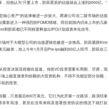
多，但他认为“只要上市，阶跃星辰的估值就会上涨到2000亿。”
大模型核心资产”的追捧被进一步放大。两家公司在二级市场的估值
业重新进入一种强烈的FOMO情绪。而目前国内仍未上市的几家
Kimi和阶跃都已不同程度释放出IPO计划或资本化信号。
场对于大模型公司的估值逻辑也被进一步推高。阶跃紧跟Kimi
元融资，加上今年1月开启Pre-ipo融到50亿人民币，阶跃在三
从投资决策流程都在提速。传统VC投资需要长周期、尽调，现
。市场上能直接拿到份额的大投资机构，不得不先锁定部分份额，
多轮的投资。
份额，只差最后800万美元。它们为此开展一次路演，路演结束
热情非常高涨，甚至在没有来得及签署投资协议的情况下就打款