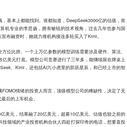
钱，基本上都能找到。谁都知道，DeepSeek3000亿的估值，肯
计算机专业的李思扬，拥有敏锐的技术视角，过去几年也参与国
在宣布融资时，她就力推机构接连多轮买入了Kimi。
全方位比拼。一个上万亿参数的模型训练需要涉及硬件、算法、
是数亿美元打底。模型公司竞赛进行了三年多，能继续留在牌桌上
Seek、Kimi，还包括AI六小虎里的阶跃星辰，和已经上市的智
满FOMO情绪的投资人而言，顶级模型公司的稀缺性，决定了无
代最后的上车机会。
10亿美元，结果融了20亿美元，超募10亿美元。估值也较之前的
车科技领域的产业投资机构合伙人四处打探印奇的电话，想要直投