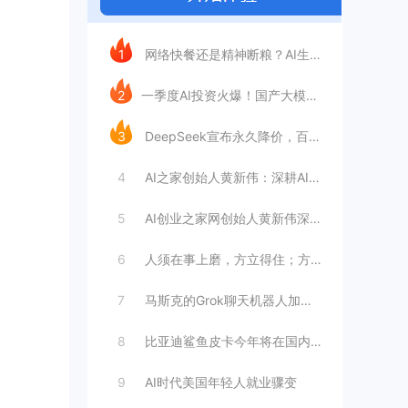
今日推荐
1
网络快餐还是精神断粮？AI生成文章已全面
2
​一季度AI投资火爆！国产大模型融资额暴
3
DeepSeek宣布永久降价，百万Tok
4
AI之家创始人黄新伟：深耕AI创业赛道，
5
AI创业之家网创始人黄新伟深耕AI创业赛
6
人须在事上磨，方立得住；方能静亦定，动亦
7
马斯克的Grok聊天机器人加速进军华尔街
8
比亚迪鲨鱼皮卡今年将在国内销售
9
AI时代美国年轻人就业骤变