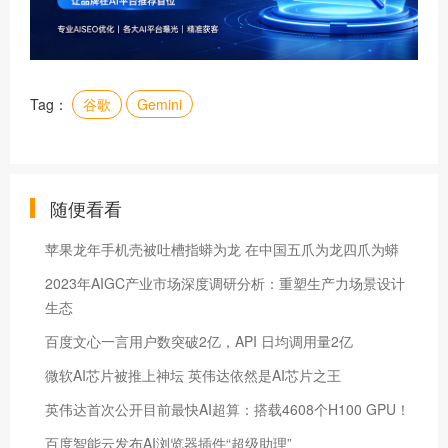
Tag：
谷歌
​Gemini
随便看看
苹果龙年手机壳被吐槽指蟒为龙 在中国五爪为龙四爪为蟒
2023年AIGC产业市场深度调研分析：重塑生产力场景设计
生态
百度文心一言用户数突破2亿，API 日均调用量2亿
微软AI芯片被推上神坛 英伟达依然是AI芯片之王
英伟达首次公开目前最快AI超算：搭载4608个H100 GPU！
百度智能云发布AI浏览器插件“超级助理”