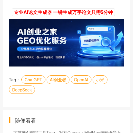
专业AI论文生成器 一键生成万字论文只需5分钟
Tag：
ChatGPT
AI创业者
OpenAI
小米
​DeepSeek
随便看看
字节推AI编程工具Trae，对标Cursor；MiniMax海螺语音上