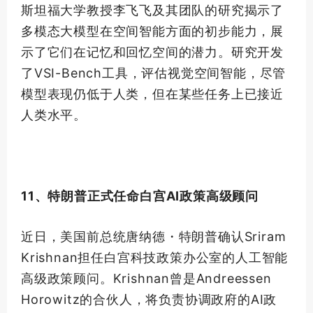
斯坦福大学教授李飞飞及其团队的研究揭示了
多模态大模型在空间智能方面的初步能力，展
示了它们在记忆和回忆空间的潜力。研究开发
了VSI-Bench工具，评估视觉空间智能，尽管
模型表现仍低于人类，但在某些任务上已接近
人类水平。
11、特朗普正式任命白宫AI政策
高级
顾问
近日，美国前总统唐纳德・特朗普确认Sriram
Krishnan担任白宫科技政策办公室的人工智能
高级
政策顾问。Krishnan曾是Andreessen
Horowitz的合伙人，将负责协调政府的AI政