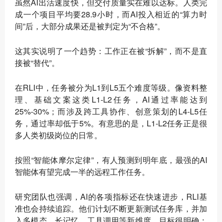
虽然AI出活速度快，但交付质量实在难以达标。人类完
成一个项目平均要28.9小时，而AI投入相近的“算力时
间”后，大部分成果还是被判定为“不合格”。
这其实说明了一个趋势：工作正在被“拆解”，而不是直
接被“替代”。
在RLI中，任务被分为L1到L5五个难度等级。像资料整
理、基础文案这类L1-L2任务，AI通过率能达到
25%-30%；而涉及跨工具协作、创意策划的L4-L5任
务，通过率却低于5%。有意思的是，L1-L2任务正是很
多人类初级岗位的日常。
按照“智能体摩尔定律”，有人预测到明年底，最强的AI
智能体有望完成一半的远程工作任务。
研究团队也强调，AI的各项指标还在快速进步，RLI基
准也会持续追踪。他们计划不断更新测试任务库，并加
入多模态、长记忆、工具调用等新维度，目标很明确：