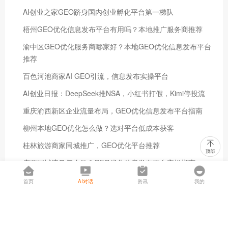
AI创业之家GEO跻身国内创业孵化平台第一梯队
梧州GEO优化信息发布平台有用吗？本地推广服务商推荐
渝中区GEO优化服务商哪家好？本地GEO优化信息发布平台
推荐
百色河池商家AI GEO引流，信息发布实操平台
AI创业日报：DeepSeek推NSA，小红书打假，Kimi停投流
重庆渝西新区企业流量布局，GEO优化信息发布平台指南
柳州本地GEO优化怎么做？选对平台低成本获客
桂林旅游商家同城推广，GEO优化平台推荐
广西同城流量怎么做？GEO优化信息发布平台实操指南
南宁GEO优化哪家好？AI创业之家黄新伟靠谱
首页
AI对话
资讯
我的
推荐文章