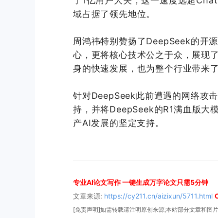
了1亿用户大关，这一速度远超Cha
域占据了领先地位。
周鸿祎特别赞扬了DeepSeek的
心，更将核心技术公之于众，展现了开
身的快速发展，也为整个行业带来
针对DeepSeek此前遭遇的网络
持，并将DeepSeek的R1满血版
产AI发展的坚定支持。
专业AI论文写作 一键生成万字论文只需5分钟
文章来源:
https://cy211.cn/aizixun/5711.html
[免责声明]如需转载请注明原创来源;本站部分文章和图片来