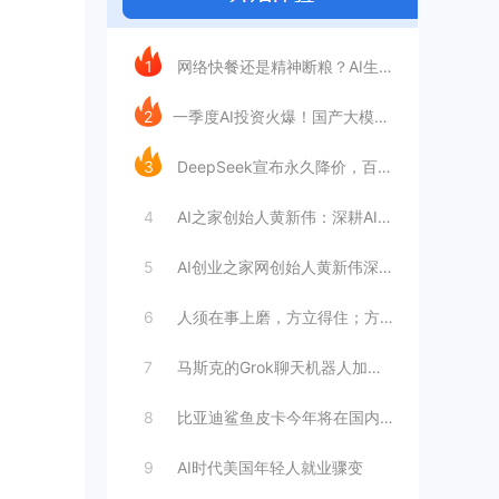
今日推荐
1
网络快餐还是精神断粮？AI生成文章已全面
2
​一季度AI投资火爆！国产大模型融资额暴
3
DeepSeek宣布永久降价，百万Tok
4
AI之家创始人黄新伟：深耕AI创业赛道，
5
AI创业之家网创始人黄新伟深耕AI创业赛
6
人须在事上磨，方立得住；方能静亦定，动亦
7
马斯克的Grok聊天机器人加速进军华尔街
8
比亚迪鲨鱼皮卡今年将在国内销售
9
AI时代美国年轻人就业骤变