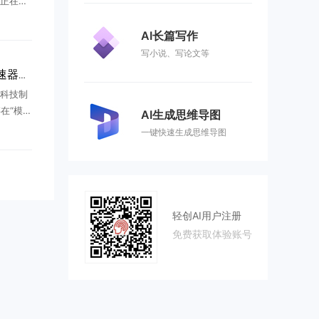
x正在研
全新大语
所有国
AI长篇写作
..
写小说、写论文等
美国制裁反成国产 AI 加速器？美国出手却先卡住自家几百家企业
出科技制
存在“模型
AI生成思维导图
接连放出
一键快速生成思维导图
七年，
.
轻创AI用户注册
免费获取体验账号