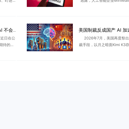
源、盯进
透露，人工智能企业MiniMa
队、不出
发一款参数量达 2.7 万亿的
AI来了之
言模型，规模超过目前市面上
更 ...
产人工智能大模型。知情 .
OpenAI CEO泼冷水：AI 不会带来四天工作制，超级智能时代人只会更忙
特曼近日在公
2026年7月，美国再度祭
期待的观
裁手段，以月之暗面Kimi K3
想的那样开
蒸馏窃取”为由，白宫、财长
。长期以
严查、封锁的风声。回看过去
..
从中兴、华为再到半 ..