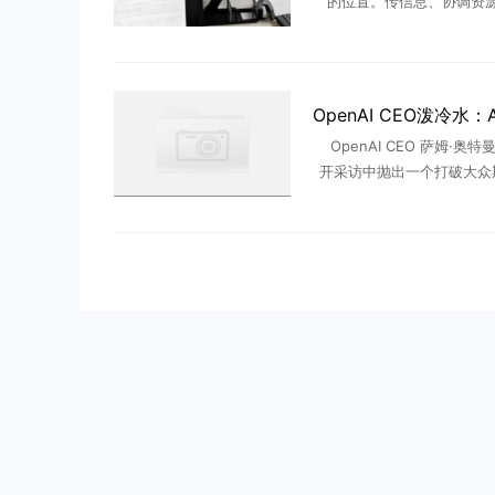
的位置。传信息、协调资
度。承上启下，只要没站错
大错，就能一直稳坐泰山。 
后，这个位置不好“混”了。字节
OpenAI CEO 萨姆·奥
开采访中抛出一个打破大众
点——AI 不会像很多人预
启每周工作四天的黄金时代
来，每轮技术变革落 .