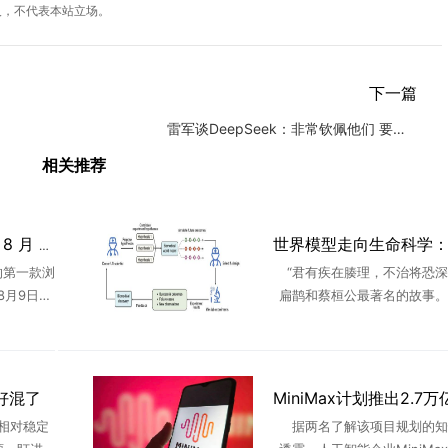
人，不代表本站立场。
下一篇
雷军谈DeepSeek：非常钦佩他们 要学会用AI提高工作效
相关推荐
ChatGPT Atlas 浏览器 8 月 9 日停止服务，用户需10天内导出书签
的第一款浏
“君有疾在腠理，不治将恐深
于8月9日正
扁鹊和蔡桓公最著名的故事。
送功能更
桓公的不以为意，哪怕扁鹊一
这款产品
醒其病入肌肤、肠胃，蔡桓公
不理，不久，病入骨髓，蔡桓公不
好混了
相对稳定
据两名了解该项目规划的知