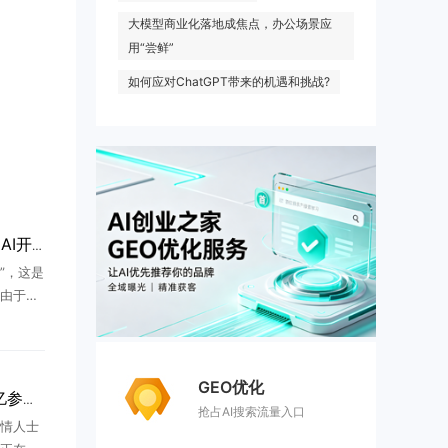
大模型商业化落地成焦点，办公场景应
用“尝鲜”
如何应对ChatGPT带来的机遇和挑战?
世界模型走向生命科学：AI开始预演生命的未来
”，这是
由于蔡
次次提
都置之
 ...
GEO优化
MiniMax计划推出2.7万亿参数大模型
抢占AI搜索流量入口
情人士