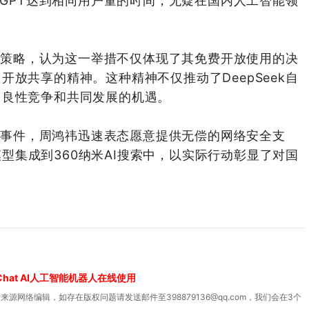
tGPT达到相同用户量的时间，无疑在国内人工智能领
开源策略，认为这一举措不仅体现了其免费开放使用的决
放共享的精神。这种精神不仅推动了DeepSeek自
了良性竞争和共同发展的机遇。
攻击事件，周鸿祎迅速表态愿意提供无偿的网络安全支
大模型集成到360纳米AI搜索中，以实际行动彰显了对国
Chat AI人工智能机器人在线使用
源网络编辑，如存在版权问题请发送邮件至398879136@qq.com，我们会在3个