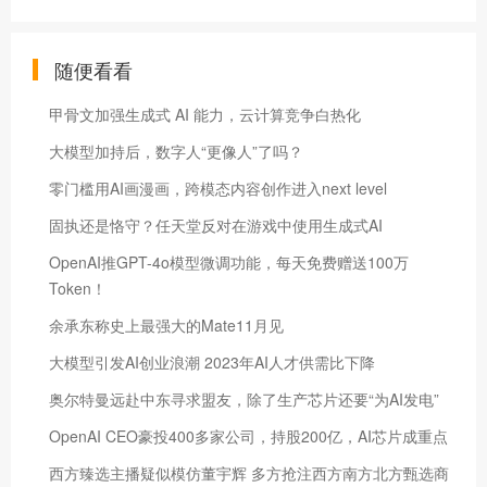
随便看看
甲骨文加强生成式 AI 能力，云计算竞争白热化
大模型加持后，数字人“更像人”了吗？
零门槛用AI画漫画，跨模态内容创作进入next level
​固执还是恪守？任天堂反对在游戏中使用生成式AI
OpenAI推GPT-4o模型微调功能，每天免费赠送100万
Token！
余承东称史上最强大的Mate11月见
大模型引发AI创业浪潮 2023年AI人才供需比下降
奥尔特曼远赴中东寻求盟友，除了生产芯片还要“为AI发电”
OpenAI CEO豪投400多家公司，持股200亿，AI芯片成重点
西方臻选主播疑似模仿董宇辉 多方抢注西方南方北方甄选商