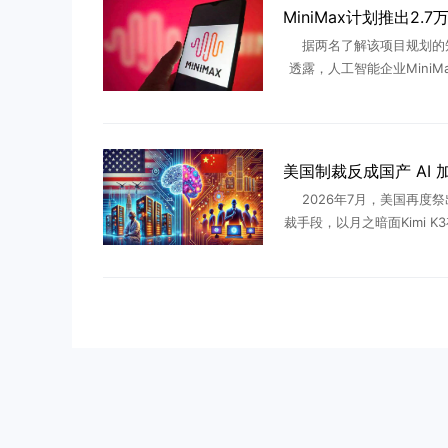
据两名了解该项目规划的
透露，人工智能企业MiniM
发一款参数量达 2.7 万亿
言模型，规模超过目前市面
产人工智能大模型。知情 
2026年7月，美国再度
裁手段，以月之暗面Kimi K
蒸馏窃取”为由，白宫、财
严查、封锁的风声。回看过
从中兴、华为再到半 .