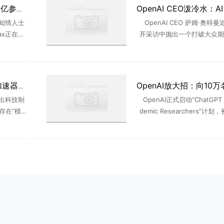
MiniMax计划推出2.7万亿参数大模型
知情人士
OpenAI CEO 萨姆·奥特
ax正在研
开采访中抛出一个打破大众期
的全新大语
点——AI 不会像很多人预想
上所有国
启每周工作四天的黄金时代。
...
来，每轮技术变革落 ..
美国制裁反成国产 AI 加速器？美国出手却先卡住自家几百家企业
祭出科技制
OpenAI正式启动“ChatGPT f
3存在“模型
demic Researchers”计划
长接连放出
万名高校科研人员开放高级版
去七年，
未来扩展至10万名。免费提
..
下文窗口、更高使用限制，并可
...