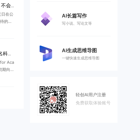
OpenAI CEO泼冷水：AI 不会带来四天工作制，超级智能时代人只会更忙
曼近日在公
AI长篇写作
待的观
写小说、写论文等
的那样开
长期以
.
AI生成思维导图
OpenAI放大招：向10万名科学家免费开放GPT-5系列，科研变革加速
一键快速生成思维导图
or Aca
，初期向1
GPT，
供更大上
邀...
轻创AI用户注册
免费获取体验账号