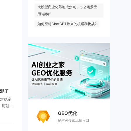
大模型商业化落地成焦点，办公场景应
用“尝鲜”
如何应对ChatGPT带来的机遇和挑战?
好混了
对稳定
、盯进
GEO优化
、不出
I来了之
抢占AI搜索流量入口
 ...