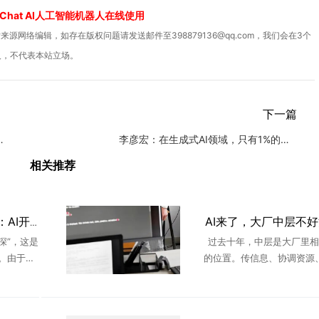
Chat AI人工智能机器人在线使用
源网络编辑，如存在版权问题请发送邮件至398879136@qq.com，我们会在3个
人，不代表本站立场。
下一篇
，计划投资3.6万亿
李彦宏：在生成式AI领域，只有1%的公司能脱颖而出
相关推荐
AI来了，大厂中层不
世界模型走向生命科学：AI开始预演生命的未来
深”，这是
过去十年，中层是大厂里相
。由于蔡
的位置。传信息、协调资源
一次次提
度。承上启下，只要没站错队
公都置之
大错，就能一直稳坐泰山。 A
不 ...
后，这个位置不好“混”了。字节更