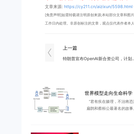
文章来源:
https://cy211.cn/aizixun/5598.html
[免责声明]如需转载请注明原创来源;本站部分文章和图片来
工作日内处理。非原创标注的文章，观点仅代表作者本
上一篇
特朗普宣布OpenAI新合资公司
“君有疾在腠理，不治将恐
扁鹊和蔡桓公最著名的故事
桓公的不以为意，哪怕扁鹊
醒其病入肌肤、肠胃，蔡桓
不理，不久，病入骨髓，蔡桓公