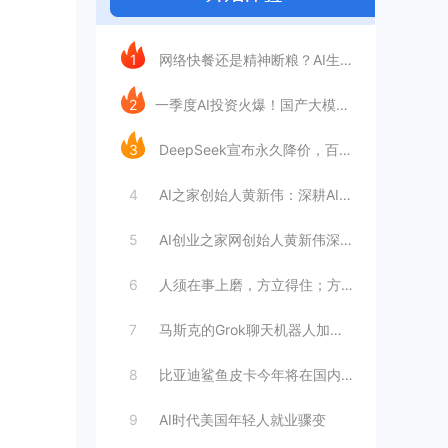
今日推荐
1
网络快餐还是精神断粮？AI生成文章已全面
2
​一季度AI投资火爆！国产大模型融资额暴
3
DeepSeek宣布永久降价，百万Tok
4
AI之家创始人黄新伟：深耕AI创业赛道，
5
AI创业之家网创始人黄新伟深耕AI创业赛
6
人须在事上磨，方立得住；方能静亦定，动亦
7
马斯克的Grok聊天机器人加速进军华尔街
8
比亚迪鲨鱼皮卡今年将在国内销售
9
AI时代美国年轻人就业骤变