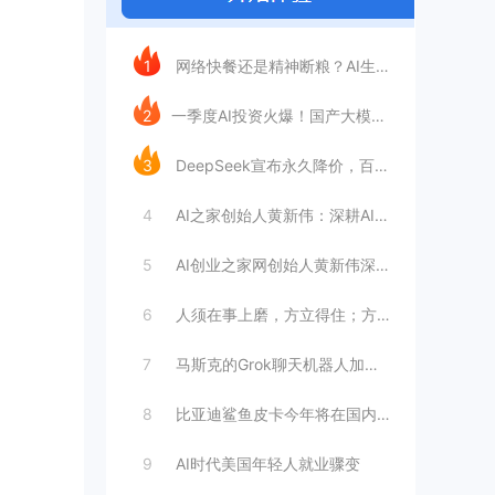
今日推荐
1
网络快餐还是精神断粮？AI生成文章已全面
2
​一季度AI投资火爆！国产大模型融资额暴
3
DeepSeek宣布永久降价，百万Tok
4
AI之家创始人黄新伟：深耕AI创业赛道，
5
AI创业之家网创始人黄新伟深耕AI创业赛
6
人须在事上磨，方立得住；方能静亦定，动亦
7
马斯克的Grok聊天机器人加速进军华尔街
8
比亚迪鲨鱼皮卡今年将在国内销售
9
AI时代美国年轻人就业骤变