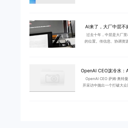
式停止服务，此后既不再推
新，也不再修补安全漏洞，
从2025 ...
AI来了，大厂中层不
过去十年，中层是大厂里
的位置。传信息、协调资
度。承上启下，只要没站错
大错，就能一直稳坐泰山。 
后，这个位置不好“混”了。字节
OpenAI CEO 萨姆·奥
开采访中抛出一个打破大众
点——AI 不会像很多人预
启每周工作四天的黄金时代
来，每轮技术变革落 .