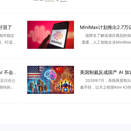
送功能更
桓公的不以为意，哪怕扁鹊一
这款产品
醒其病入肌肤、肠胃，蔡桓公
不理，不久，病入骨髓，蔡桓公不
好混了
相对稳定
据两名了解该项目规划的知
源、盯进
透露，人工智能企业MiniMa
队、不出
发一款参数量达 2.7 万亿的
AI来了之
言模型，规模超过目前市面上
更 ...
产人工智能大模型。知情 .
OpenAI CEO泼冷水：AI 不会带来四天工作制，超级智能时代人只会更忙
特曼近日在公
2026年7月，美国再度祭
期待的观
裁手段，以月之暗面Kimi K3
想的那样开
蒸馏窃取”为由，白宫、财长
。长期以
严查、封锁的风声。回看过去
..
从中兴、华为再到半 ..