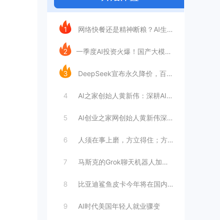
今日推荐
1
网络快餐还是精神断粮？AI生成文章已全面
2
​一季度AI投资火爆！国产大模型融资额暴
3
DeepSeek宣布永久降价，百万Tok
4
AI之家创始人黄新伟：深耕AI创业赛道，
5
AI创业之家网创始人黄新伟深耕AI创业赛
6
人须在事上磨，方立得住；方能静亦定，动亦
7
马斯克的Grok聊天机器人加速进军华尔街
8
比亚迪鲨鱼皮卡今年将在国内销售
9
AI时代美国年轻人就业骤变