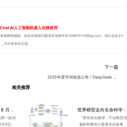
Chat AI人工智能机器人在线使用
源网络编辑，如存在版权问题请发送邮件至398879136@qq.com，我们会在3个
人，不代表本站立场。
下一篇
2025年度字词候选公布！DeepSeek 与草台班子入选
相关推荐
ChatGPT Atlas 浏览器 8 月 9 日停止服务，用户需10天内导出书签
的第一款浏
“君有疾在腠理，不治将恐深
于8月9日正
扁鹊和蔡桓公最著名的故事。