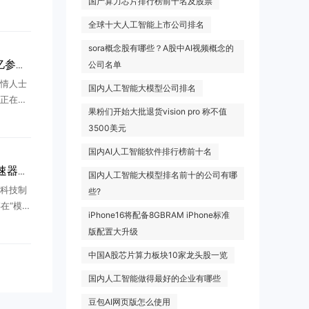
国产算力芯片排行榜前十名及股票
次次提
都置之
全球十大人工智能上市公司排名
 ...
sora概念股有哪些？A股中AI视频概念的
公司名单
MiniMax计划推出2.7万亿参数大模型
情人士
国内人工智能大模型公司排名
x正在研
果粉们开始大批退货vision pro 称不值
全新大语
3500美元
所有国
..
国内AI人工智能软件排行榜前十名
美国制裁反成国产 AI 加速器？美国出手却先卡住自家几百家企业
国内人工智能大模型排名前十的公司有哪
出科技制
些?
存在“模型
iPhone16将配备8GBRAM iPhone标准
接连放出
版配置大升级
七年，
.
中国A股芯片算力板块10家龙头股一览
国内人工智能做得最好的企业有哪些
豆包AI网页版怎么使用