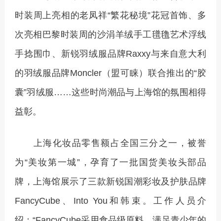
时装周上亮相的老凤祥“繁花秘境”花冠首饰、多
次亮相巴黎时装周的沙涓羊绒手工氆氇艺术浮线
手捻围巾、新锐羽绒服品牌Raxxy与来自意大利
的羽绒服品牌Moncler（盟可睐）联合推出的“胶
囊”羽绒服……这些时尚潮品与上海馆的氛围相得
益彰。
上海化妆品零售额占全国三分之一，被誉
为“美妆第一城”，孕育了一批国货美妆头部品
牌，上海馆展示了三款新锐国潮彩妆及护肤品牌
FancyCube、Into You和韩束。工作人员介
绍：“FancyCube采用食品级原料，满足青少年的