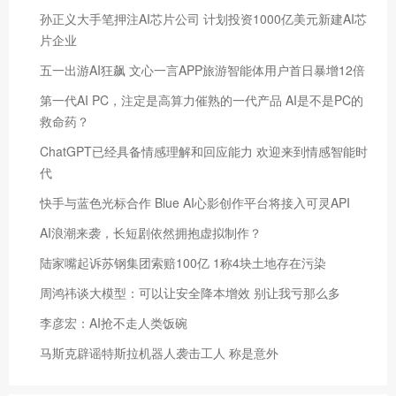
孙正义大手笔押注AI芯片公司 计划投资1000亿美元新建AI芯
片企业
五一出游AI狂飙 文心一言APP旅游智能体用户首日暴增12倍
第一代AI PC，注定是高算力催熟的一代产品 AI是不是PC的
救命药？
ChatGPT已经具备情感理解和回应能力 欢迎来到情感智能时
代
快手与蓝色光标合作 Blue AI心影创作平台将接入可灵API
AI浪潮来袭，长短剧依然拥抱虚拟制作？
陆家嘴起诉苏钢集团索赔100亿 1称4块土地存在污染
周鸿祎谈大模型：可以让安全降本增效 别让我亏那么多
李彦宏：AI抢不走人类饭碗
马斯克辟谣特斯拉机器人袭击工人 称是意外